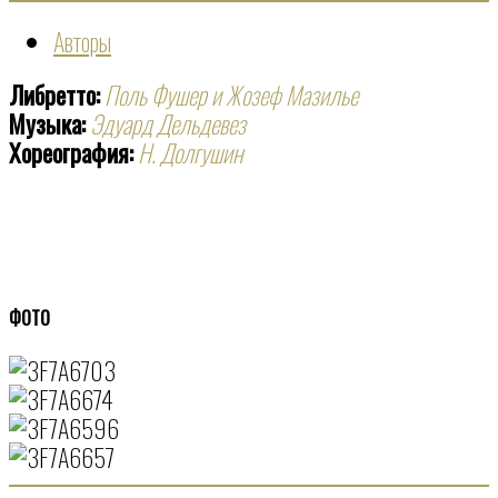
Авторы
Либретто:
Поль Фушер и Жозеф Мазилье
Музыка:
Эдуард Дельдевез
Хореография:
Н. Долгушин
ФОТО