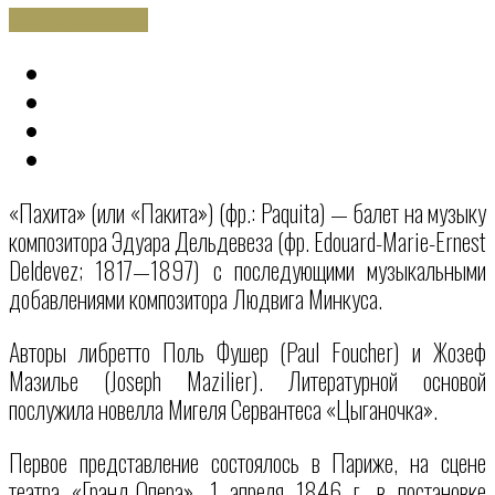
СМОТРЕТЬ ВСЕ ФОТО
«Пахита» (или «Пакита») (фр.: Paquita) — балет на музыку
композитора Эдуара Дельдевеза (фр. Edouard-Marie-Ernest
Deldevez; 1817—1897) с последующими музыкальными
добавлениями композитора Людвига Минкуса.
Авторы либретто Поль Фушер (Paul Foucher) и Жозеф
Мазилье (Joseph Mazilier). Литературной основой
послужила новелла Мигеля Сервантеса «Цыганочка».
Первое представление состоялось в Париже, на сцене
театра «Гранд-Опера», 1 апреля 1846 г. в постановке