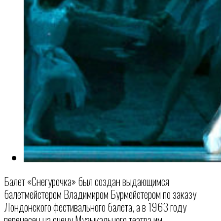
Балет «Снегурочка» был создан выдающимся
балетмейстером Владимиром Бурмейстером по заказу
Лондонского фестивального балета, а в 1963 году
перенесен на сцену Музыкального театра им.