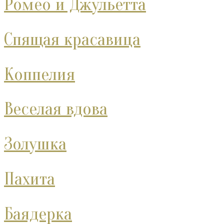
Ромео и Джульетта
Спящая красавица
Коппелия
Веселая вдова
Золушка
Пахита
Баядерка