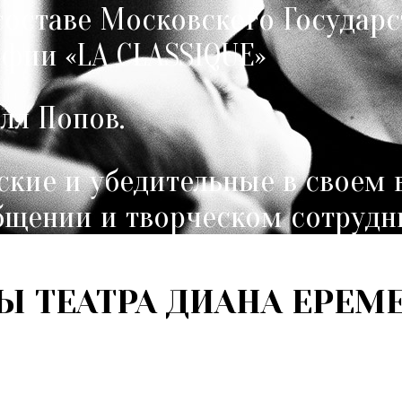
составе Московского Государс
фии «LA CLASSIQUE»
лл Попов.
кие и убедительные в своем 
общении и творческом сотрудни
ндрей Шалин.
Ы ТЕАТРА ДИАНА ЕРЕМ