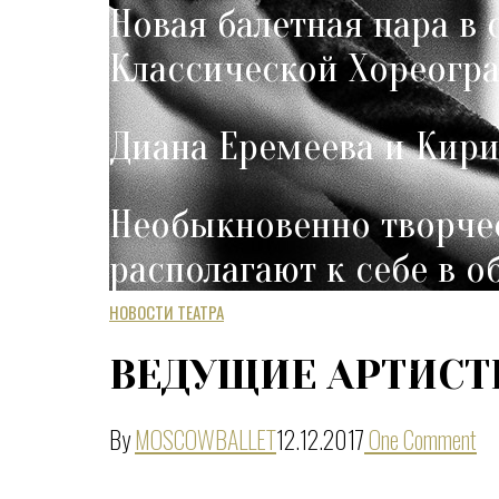
Новая балетная пара в 
Классической Хореогра
Диана Еремеева и Кири
Необыкновенно творчес
располагают к себе в 
НОВОСТИ ТЕАТРА
Педагог-репетитор — А
ВЕДУЩИЕ АРТИСТ
By
MOSCOWBALLET
12.12.2017
One Comment