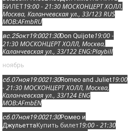
БИЛЕТ
19:00 - 21:30
МОСКОНЦЕРТ ХОЛЛ
,
Москва, Каланчевская ул., 33/12
3 RUS
MOB:
AFmbRU
19:00 -
вс.
25
окт
19:00
21:30
Don Quijote
21:30
МОСКОНЦЕРТ ХОЛЛ
, Москва,
Каланчевская ул., 33/12
2 ENG:
Playbill
ноябрь
19:00
сб.
07
ноя
19:00
21:30
Romeo and Juliet
- 21:30
МОСКОНЦЕРТ ХОЛЛ
, Москва,
Каланчевская ул., 33/12
4 ENG
MOB:
AFmbEN
сб.
07
ноя
19:00
21:30
Ромео и
Купить билет
19:00 - 21:30
Джульетта