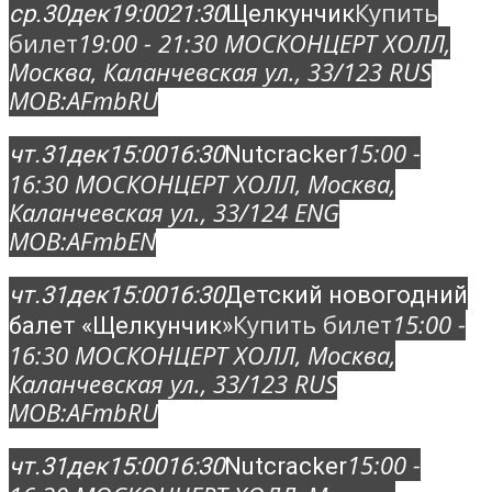
Купить
ср.
30
дек
19:00
21:30
Щелкунчик
билет
19:00 - 21:30
МОСКОНЦЕРТ ХОЛЛ
,
Москва, Каланчевская ул., 33/12
3 RUS
MOB:
AFmbRU
15:00 -
чт.
31
дек
15:00
16:30
Nutcracker
16:30
МОСКОНЦЕРТ ХОЛЛ
, Москва,
Каланчевская ул., 33/12
4 ENG
MOB:
AFmbEN
чт.
31
дек
15:00
16:30
Детский новогодний
Купить билет
15:00 -
балет «Щелкунчик»
16:30
МОСКОНЦЕРТ ХОЛЛ
, Москва,
Каланчевская ул., 33/12
3 RUS
MOB:
AFmbRU
15:00 -
чт.
31
дек
15:00
16:30
Nutcracker