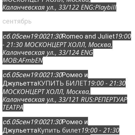
Каланчевская ул., 33/12
2 ENG:
Playbill
сентябрь
19:00
сб.
05
сен
19:00
21:30
Romeo and Juliet
- 21:30
МОСКОНЦЕРТ ХОЛЛ
, Москва,
Каланчевская ул., 33/12
4 ENG
MOB:
AFmbEN
сб.
05
сен
19:00
21:30
Ромео и
КУПИТЬ БИЛЕТ
19:00 - 21:30
Джульетта
МОСКОНЦЕРТ ХОЛЛ
, Москва,
Каланчевская ул., 33/12
1 RUS:
РЕПЕРТУАР
ТЕАТРА
сб.
05
сен
19:00
21:30
Ромео и
Купить билет
19:00 - 21:30
Джульетта