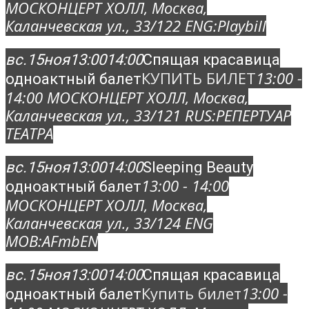
МОСКОНЦЕРТ ХОЛЛ
, Москва,
Каланчевская ул., 33/12
2 ENG:
Playbill
вс.
15
ноя
13:00
14:00
Спящая красавица
КУПИТЬ БИЛЕТ
13:00 -
одноактный балет
14:00
МОСКОНЦЕРТ ХОЛЛ
, Москва,
Каланчевская ул., 33/12
1 RUS:
РЕПЕРТУАР
ТЕАТРА
вс.
15
ноя
13:00
14:00
Sleeping Beauty
13:00 - 14:00
одноактный балет
МОСКОНЦЕРТ ХОЛЛ
, Москва,
Каланчевская ул., 33/12
4 ENG
MOB:
AFmbEN
вс.
15
ноя
13:00
14:00
Спящая красавица
Купить билет
13:00 -
одноактный балет