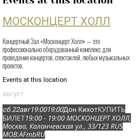
Events at this location
МОСКОНЦЕРТ ХОЛЛ
Концертный Зал «Москонцерт Холл» — это
профессионально оборудованный комплекс для
проведения концертов, спектаклей, любых музыкальных
проектов.
Events at this location
август
КУПИТЬ
сб.
22
авг
19:00
19:00
Дон Кихот
БИЛЕТ
19:00 - 19:00
МОСКОНЦЕРТ ХОЛЛ
,
Москва, Каланчевская ул., 33/12
3 RUS
MOB:
AFmbRU