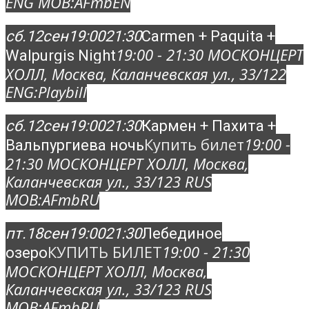
ENG MOB:
AFmbEN
сб.
12
сен
19:00
21:30
Carmen + Paquita +
19:00 - 21:30
МОСКОНЦЕРТ
Walpurgis Night
ХОЛЛ
, Москва, Каланчевская ул., 33/12
2
ENG:
Playbill
сб.
12
сен
19:00
21:30
Кармен + Пахита +
Купить билет
19:00 -
Вальпургиева ночь
21:30
МОСКОНЦЕРТ ХОЛЛ
, Москва,
Каланчевская ул., 33/12
3 RUS
MOB:
AFmbRU
пт.
18
сен
19:00
21:30
Лебединое
КУПИТЬ БИЛЕТ
19:00 - 21:30
озеро
МОСКОНЦЕРТ ХОЛЛ
, Москва,
Каланчевская ул., 33/12
3 RUS
MOB:
AFmbRU