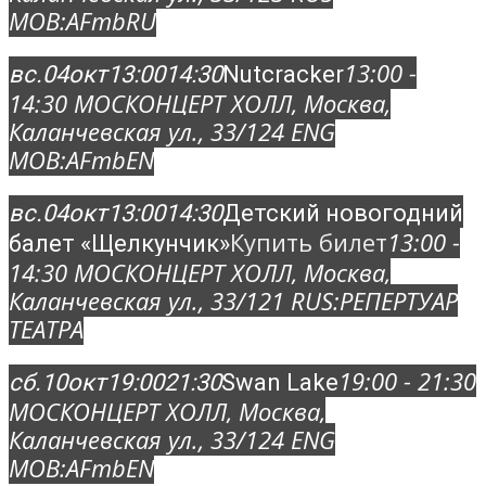
MOB:
AFmbRU
13:00 -
вс.
04
окт
13:00
14:30
Nutcracker
14:30
МОСКОНЦЕРТ ХОЛЛ
, Москва,
Каланчевская ул., 33/12
4 ENG
MOB:
AFmbEN
вс.
04
окт
13:00
14:30
Детский новогодний
Купить билет
13:00 -
балет «Щелкунчик»
14:30
МОСКОНЦЕРТ ХОЛЛ
, Москва,
Каланчевская ул., 33/12
1 RUS:
РЕПЕРТУАР
ТЕАТРА
19:00 - 21:30
сб.
10
окт
19:00
21:30
Swan Lake
МОСКОНЦЕРТ ХОЛЛ
, Москва,
Каланчевская ул., 33/12
4 ENG
MOB:
AFmbEN