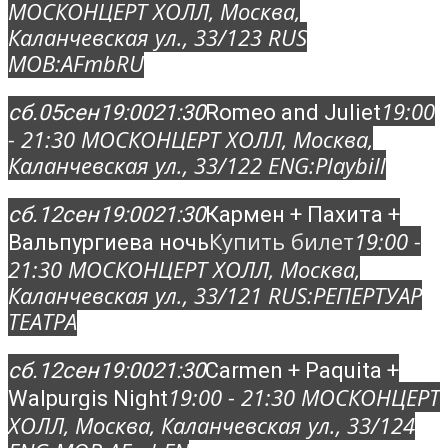
МОСКОНЦЕРТ ХОЛЛ
, Москва,
Каланчевская ул., 33/12
3 RUS
MOB:
AFmbRU
19:00
сб.
05
сен
19:00
21:30
Romeo and Juliet
- 21:30
МОСКОНЦЕРТ ХОЛЛ
, Москва,
Каланчевская ул., 33/12
2 ENG:
Playbill
сб.
12
сен
19:00
21:30
Кармен + Пахита +
Купить билет
19:00 -
Вальпургиева ночь
21:30
МОСКОНЦЕРТ ХОЛЛ
, Москва,
Каланчевская ул., 33/12
1 RUS:
РЕПЕРТУАР
ТЕАТРА
сб.
12
сен
19:00
21:30
Carmen + Paquita +
19:00 - 21:30
МОСКОНЦЕРТ
Walpurgis Night
ХОЛЛ
, Москва, Каланчевская ул., 33/12
4