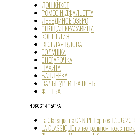
ДОН КИХОТ
РОМЕО И ДЖУЛЬЕТТА
ЛЕБЕДИНОЕ ОЗЕРО
СПЯЩАЯ КРАСАВИЦА
КОППЕЛИЯ
ВЕСЕЛАЯ ВДОВА
ЗОЛУШКА
СНЕГУРОЧКА
ПАХИТА
БАЯДЕРКА
ВАЛЬПУРГИЕВА НОЧЬ
ЖЕРТВА
НОВОСТИ ТЕАТРА
La Classique на CNN Philippines
17.06.20
LA CLASSIQUE на театральном новостно