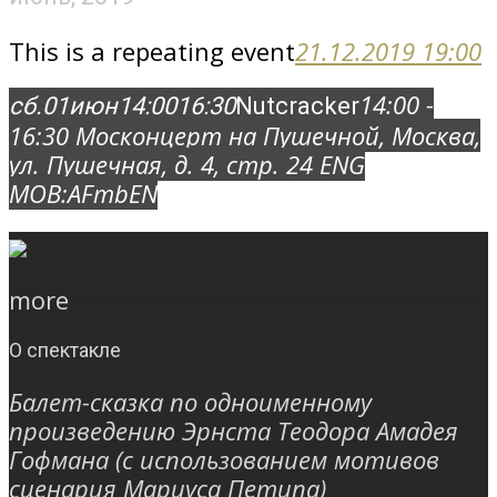
This is a repeating event
21.12.2019 19:00
14:00 -
сб.
01
июн
14:00
16:30
Nutcracker
16:30
Москонцерт на Пушечной
, Москва,
ул. Пушечная, д. 4, стр. 2
4 ENG
MOB:
AFmbEN
more
О спектакле
Балет-сказка по одноименному
произведению Эрнста Теодора Амадея
Гофмана (с использованием мотивов
сценария Мариуса Петипа)