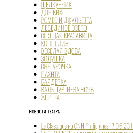
ЩЕЛКУНЧИК
ДОН КИХОТ
РОМЕО И ДЖУЛЬЕТТА
ЛЕБЕДИНОЕ ОЗЕРО
СПЯЩАЯ КРАСАВИЦА
КОППЕЛИЯ
ВЕСЕЛАЯ ВДОВА
ЗОЛУШКА
СНЕГУРОЧКА
ПАХИТА
БАЯДЕРКА
ВАЛЬПУРГИЕВА НОЧЬ
ЖЕРТВА
НОВОСТИ ТЕАТРА
La Classique на CNN Philippines
17.06.20