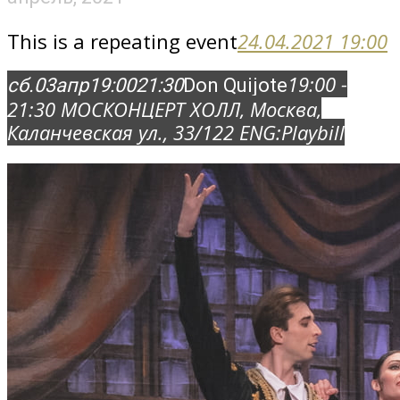
This is a repeating event
24.04.2021 19:00
19:00 -
сб.
03
апр
19:00
21:30
Don Quijote
21:30
МОСКОНЦЕРТ ХОЛЛ
, Москва,
Каланчевская ул., 33/12
2 ENG:
Playbill