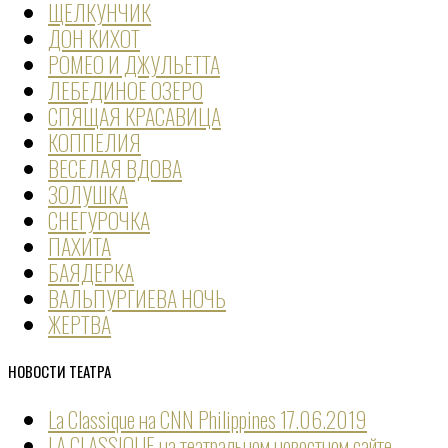
ЩЕЛКУНЧИК
ДОН КИХОТ
РОМЕО И ДЖУЛЬЕТТА
ЛЕБЕДИНОЕ ОЗЕРО
СПЯЩАЯ КРАСАВИЦА
КОППЕЛИЯ
ВЕСЕЛАЯ ВДОВА
ЗОЛУШКА
СНЕГУРОЧКА
ПАХИТА
БАЯДЕРКА
ВАЛЬПУРГИЕВА НОЧЬ
ЖЕРТВА
НОВОСТИ ТЕАТРА
La Classique на CNN Philippines
17.06.2019
LA CLASSIQUE на театральном новостном сайте