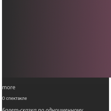
more
О спектакле
Балет-сказка по одноименному