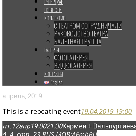
РЕПЕРТУАР
НОВОСТИ
КОЛЛЕКТИВ
С ТЕАТРОМ СОТРУДНИЧАЛИ
РУКОВОДСТВО ТЕАТРА
БАЛЕТНАЯ ТРУППА
ГАЛЕРЕЯ
ФОТОГАЛЕРЕЯ
ВИДЕОГАЛЕРЕЯ
КОНТАКТЫ
English
апрель, 2019
This is a repeating event
19.04.2019 19:00
пт.
12
апр
19:00
21:30
Кармен + Вальпургиев
д. 4, стр. 2
3 RUS MOB:
AFmbRU